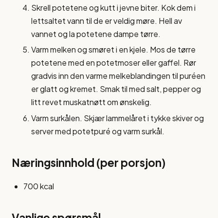
Skrell potetene og kutt i jevne biter. Kok dem i
lettsaltet vann til de er veldig møre. Hell av
vannet og la potetene dampe tørre.
Varm melken og smøret i en kjele. Mos de tørre
potetene med en potetmoser eller gaffel. Rør
gradvis inn den varme melkeblandingen til puréen
er glatt og kremet. Smak til med salt, pepper og
litt revet muskatnøtt om ønskelig.
Varm surkålen. Skjær lammelåret i tykke skiver og
server med potetpuré og varm surkål.
Næringsinnhold (per porsjon)
700 kcal
Vanlige spørsmål