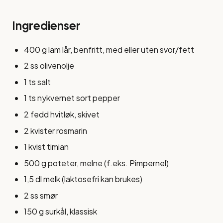
Ingredienser
400 g lam lår, benfritt, med eller uten svor/fett
2 ss olivenolje
1 ts salt
1 ts nykvernet sort pepper
2 fedd hvitløk, skivet
2 kvister rosmarin
1 kvist timian
500 g poteter, melne (f.eks. Pimpernel)
1,5 dl melk (laktosefri kan brukes)
2 ss smør
150 g surkål, klassisk