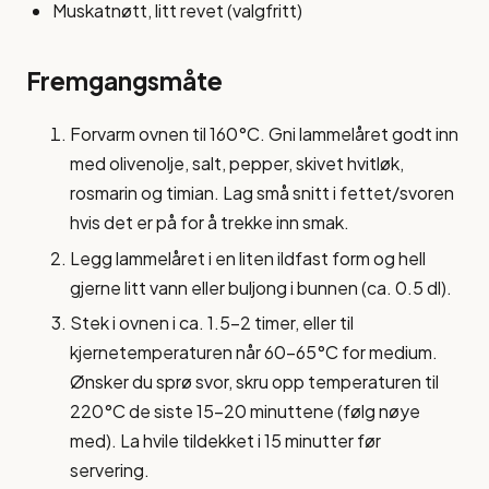
Muskatnøtt, litt revet (valgfritt)
Fremgangsmåte
Forvarm ovnen til 160°C. Gni lammelåret godt inn
med olivenolje, salt, pepper, skivet hvitløk,
rosmarin og timian. Lag små snitt i fettet/svoren
hvis det er på for å trekke inn smak.
Legg lammelåret i en liten ildfast form og hell
gjerne litt vann eller buljong i bunnen (ca. 0.5 dl).
Stek i ovnen i ca. 1.5-2 timer, eller til
kjernetemperaturen når 60-65°C for medium.
Ønsker du sprø svor, skru opp temperaturen til
220°C de siste 15-20 minuttene (følg nøye
med). La hvile tildekket i 15 minutter før
servering.