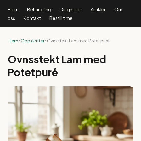
Hjem
Behandling
Diagnoser
Artikler
Om
oss
Kontakt
Bestill time
Hjem
›
Oppskrifter
› Ovnsstekt Lam med Potetpuré
Ovnsstekt Lam med
Potetpuré