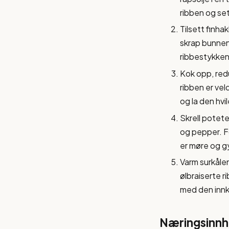
ribben og sett
Tilsett finhak
skrap bunnen 
ribbestykkene
Kok opp, redu
ribben er vel
og la den hvil
Skrell potete
og pepper. Fo
er møre og gy
Varm surkålen
ølbraiserte r
med den innk
Næringsinnho