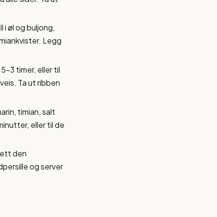
l i øl og buljong,
imiankvister. Legg
3 timer, eller til
veis. Ta ut ribben
rin, timian, salt
utter, eller til de
rett den
persille og server