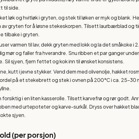
 til side.
ket løk og hvitløk i gryten, og stek til løken er myk og blank. Hel
av gryten for å løsne stekeskorpen. Tilsett laurbærblad og t
 tilbake i gryten.
ser varmen til lav, dekk gryten med lokk og la det småkoke i 2.5-
dig mør og faller fra hverandre. Snu ribben et par ganger under
e. Sil sjyen, fjern fettet og kok inn til ønsket konsistens.
ne, kutt i jevne stykker. Vend dem med olivenolje, hakket rosma
rdel på et stekebrett og stek i ovnen på 200°C i ca. 25-30 min
llne.
 forsiktig i en liten kasserolle. Tilsett karvefrø og rør godt. An
ibben med urtepoteter og karve-surkål. Dryss over hakket blad
okte sjyen.
ld (per porsjon)