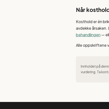
Når kosthold
Kosthold er én bri
avdekke årsaken.
behandlingen
— el
Alle oppskriftene 
Innholdet på denne
vurdering. Ta kont