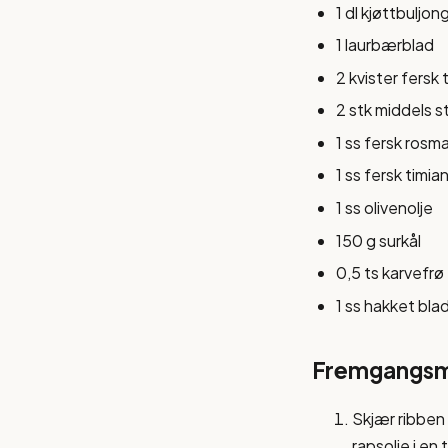
1 dl kjøttbuljon
1 laurbærblad
2 kvister fersk 
2 stk middels s
1 ss fersk rosma
1 ss fersk timia
1 ss olivenolje
150 g surkål
0,5 ts karvefrø
1 ss hakket blad
Fremgangs
Skjær ribben 
rapsolje i en