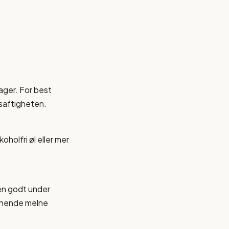
dager. For best
 saftigheten.
oholfri øl eller mer
en godt under
ignende melne