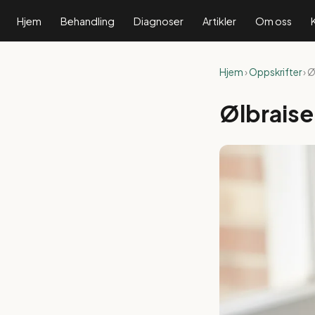
Hjem
Behandling
Diagnoser
Artikler
Om oss
Hjem
›
Oppskrifter
› Ø
Ølbraise