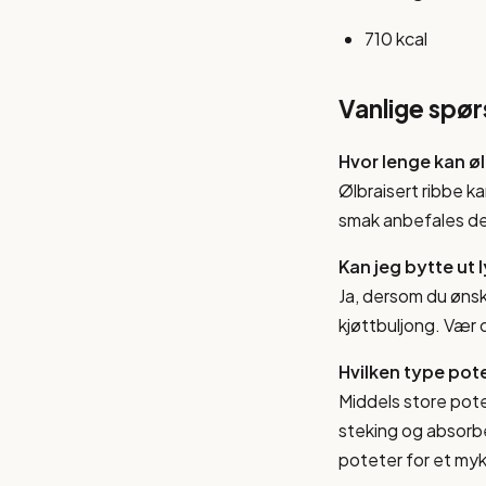
710 kcal
Vanlige spø
Hvor lenge kan ø
Ølbraisert ribbe ka
smak anbefales det
Kan jeg bytte ut 
Ja, dersom du ønske
kjøttbuljong. Vær
Hvilken type pote
Middels store pot
steking og absorbe
poteter for et myk