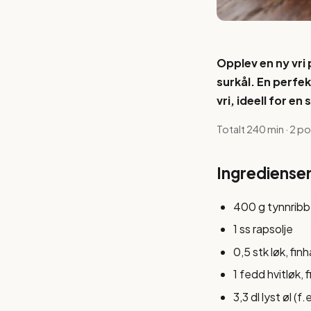
Opplev en ny vri
surkål. En perf
vri, ideell for en
Totalt 240 min · 2 p
Ingrediense
400 g tynnribb
1 ss rapsolje
0,5 stk løk, fin
1 fedd hvitløk, 
3,3 dl lyst øl (f.