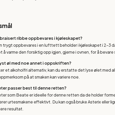
rsmål
lbraisert ribbe oppbevares i kjøleskapet?
n trygt oppbevares i en lufttett beholder i kjøleskapet i 2-3 
 å varme den forsiktig opp igjen, gjerne i ovnen, for å bevare
lyst øl med noe annet i oppskriften?
r et alkoholfri alternativ, kan du erstatte det lyse ølet med alk
 oppmerksom på at smaken kan variere noe.
ter passer best til denne retten?
eter som Beate er ideelle for denne retten da de holder form
rer urtesmakene effektivt. Du kan også bruke Asterix eller l
ere resultat.