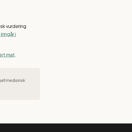
isk vurdering
inngår i
sert mat
.
uell medisinsk