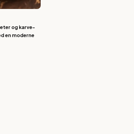
teter og karve-
med en moderne