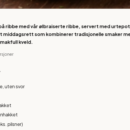
 på ribbe med vår ølbraiserte ribbe, servert med urtepo
ekt middagsrett som kombinerer tradisjonelle smaker 
 smakfull kveld.
orsjoner
r
e, uten svor
hakket
finhakket
eks. pilsner)