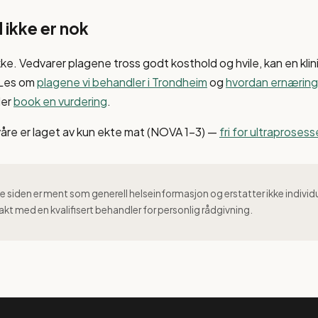
 ikke er nok
kke. Vedvarer plagene tross godt kosthold og hvile, kan en klin
 Les om
plagene vi behandler i Trondheim
og
hvordan ernæring 
ler
book en vurdering
.
våre er laget av kun ekte mat (NOVA 1–3) —
fri for ultraproses
 siden er ment som generell helseinformasjon og erstatter ikke individ
akt med en kvalifisert behandler for personlig rådgivning.