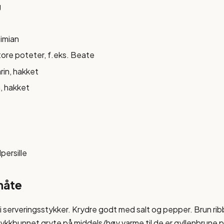
g
timian
tore poteter, f.eks. Beate
rin, hakket
n, hakket
persille
måte
i serveringsstykker. Krydre godt med salt og pepper. Brun ri
 tykkbunnet gryte på middels/høy varme til de er gyllenbrune på 