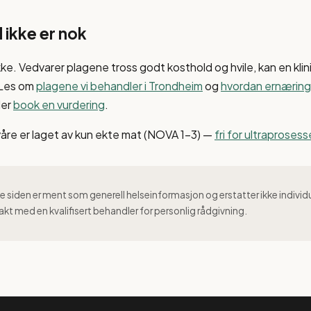
 ikke er nok
kke. Vedvarer plagene tross godt kosthold og hvile, kan en klin
 Les om
plagene vi behandler i Trondheim
og
hvordan ernæring 
ler
book en vurdering
.
våre er laget av kun ekte mat (NOVA 1–3) —
fri for ultraproses
 siden er ment som generell helseinformasjon og erstatter ikke individ
akt med en kvalifisert behandler for personlig rådgivning.