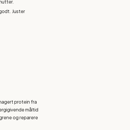
nutter.
godt. Juster
agert protein fra
ergigivende måltid
lagrene og reparere