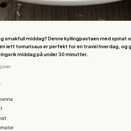
og smakfull middag? Denne kyllingpastaen med spinat 
en lett tomatsaus er perfekt for en travel hverdag, og g
ingsrik middag på under 30 minutter.
sjoner
r
spenna
et
nat
omater