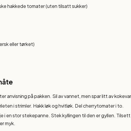
ke hakkede tomater (uten tilsatt sukker)
ersk eller tørket)
måte
er anvisning på pakken. Sil av vannet, men spar litt av kokeva
ileten i strimler. Hakk løk og hvitløk. Del cherrytomater i to.
e i en stor stekepanne. Stek kyllingen til den er gyllen. Tilsett
 er myk.