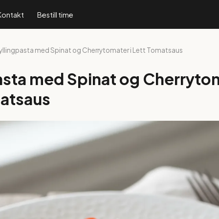
Kontakt
Bestill time
Kyllingpasta med Spinat og Cherrytomater i Lett Tomatsaus
asta med Spinat og Cherrytom
matsaus