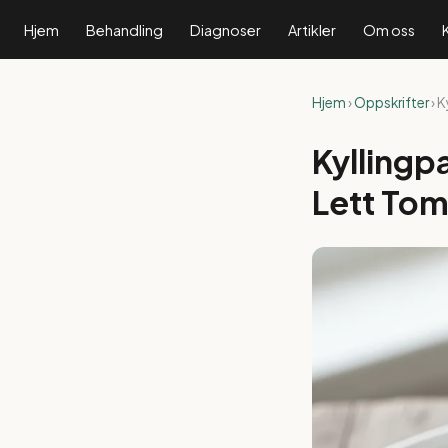
Hjem
Behandling
Diagnoser
Artikler
Om oss
Hjem
›
Oppskrifter
› 
Kyllingp
Lett To