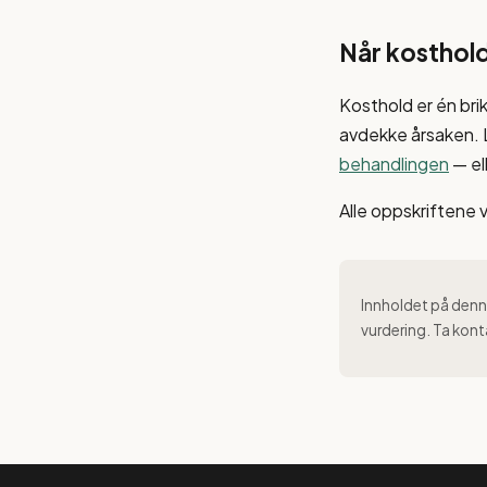
Når kosthold
Kosthold er én bri
avdekke årsaken.
behandlingen
— el
Alle oppskriftene 
Innholdet på denne
vurdering. Ta kont