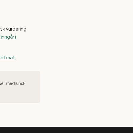
isk vurdering
inngår i
sert mat
.
uell medisinsk