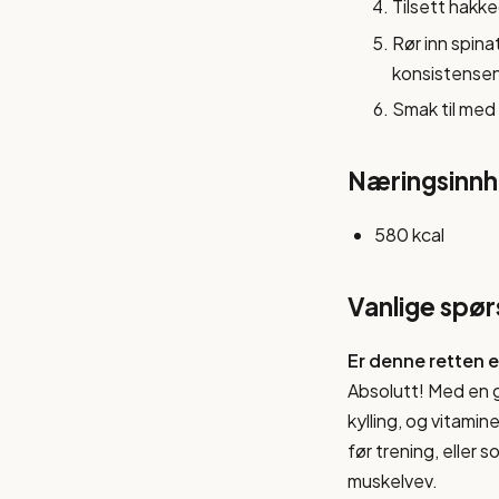
Tilsett hakke
Rør inn spina
konsistensen
Smak til med 
Næringsinnho
580 kcal
Vanlige spø
Er denne retten e
Absolutt! Med en 
kylling, og vitami
før trening, eller 
muskelvev.