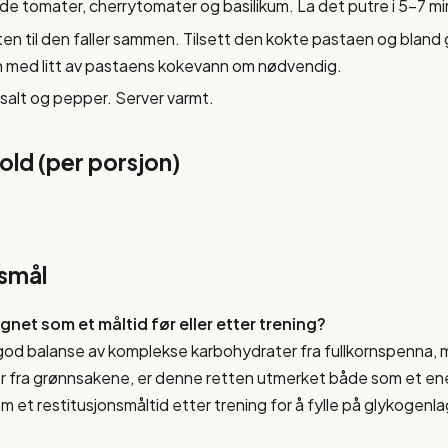
de tomater, cherrytomater og basilikum. La det putre i 5-7 mi
ten til den faller sammen. Tilsett den kokte pastaen og bland 
 med litt av pastaens kokevann om nødvendig.
salt og pepper. Server varmt.
ld (per porsjon)
rsmål
gnet som et måltid før eller etter trening?
god balanse av komplekse karbohydrater fra fullkornspenna, m
ner fra grønnsakene, er denne retten utmerket både som et en
som et restitusjonsmåltid etter trening for å fylle på glykogen