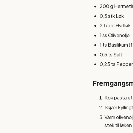
200 g Hermetis
0,5 stk Løk
2 fedd Hvitløk
1 ss Olivenolje
1 ts Basilikum (f
0,5 ts Salt
0,25 ts Pepper
Fremgangs
Kok pasta ett
Skjær kyllingf
Varm olivenolj
stek til løken