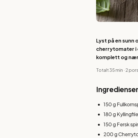
Lyst på en sunn 
cherrytomater i 
komplett og nær
Totalt 35 min · 2 por
Ingrediense
150 g Fullkorn
180 g Kyllingfil
150 g Fersk spi
200 g Cherryt