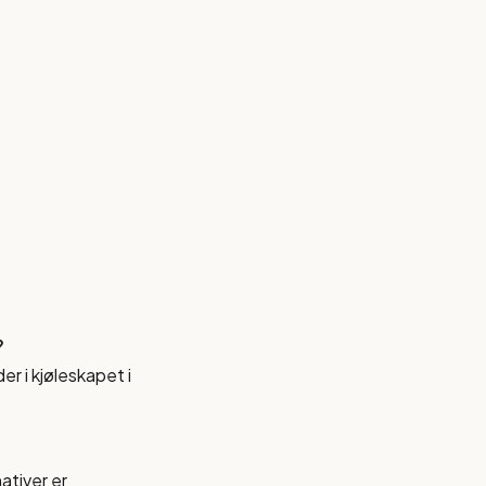
?
r i kjøleskapet i
ativer er