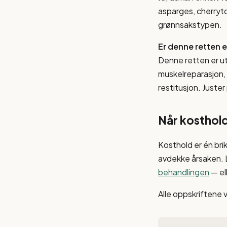
asparges, cherryto
grønnsakstypen.
Er denne retten e
Denne retten er ut
muskelreparasjon,
restitusjon. Juste
Når kosthold
Kosthold er én bri
avdekke årsaken.
behandlingen
— el
Alle oppskriftene 