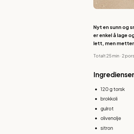
Nyt en sunn og s
er enkel å lage 
lett, men mette
Totalt 25 min · 2 por
Ingrediense
120 g torsk
brokkoli
gulrot
olivenolje
sitron