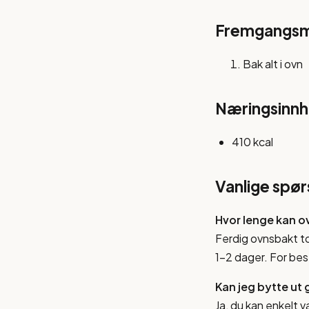
Fremgangs
Bak alt i ovn
Næringsinnho
410 kcal
Vanlige spø
Hvor lenge kan o
Ferdig ovnsbakt to
1-2 dager. For bes
Kan jeg bytte ut
Ja, du kan enkelt 