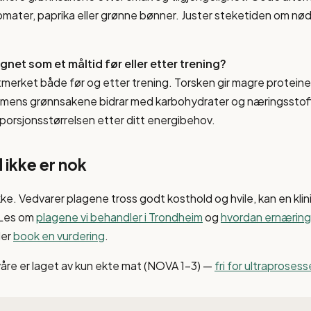
mater, paprika eller grønne bønner. Juster steketiden om nø
gnet som et måltid før eller etter trening?
merket både før og etter trening. Torsken gir magre proteine
 mens grønnsakene bidrar med karbohydrater og næringsstoff
r porsjonsstørrelsen etter ditt energibehov.
 ikke er nok
kke. Vedvarer plagene tross godt kosthold og hvile, kan en klin
 Les om
plagene vi behandler i Trondheim
og
hvordan ernæring 
ler
book en vurdering
.
våre er laget av kun ekte mat (NOVA 1–3) —
fri for ultraproses