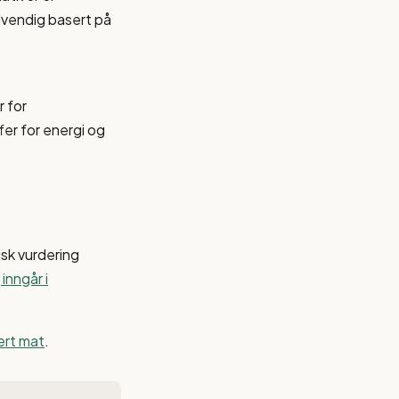
dvendig basert på
r for
er for energi og
isk vurdering
inngår i
sert mat
.