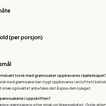
måte
ld (per porsjon)
rsmål
vnsbakt torsk med grønnsaker oppbevares i kjøleskapet
rsk med grønnsaker kan trygt oppbevares i en lufttett beholde
t smak og kvalitet anbefales det å spise den nylaget.
 grønnsakene i oppskriften?
variere grønnsakene etter smak og tilgjengelighet. Gode altern