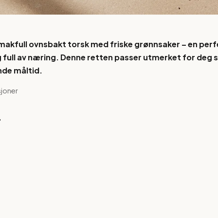
makfull ovnsbakt torsk med friske grønnsaker – en pe
og full av næring. Denne retten passer utmerket for deg
nde måltid.
sjoner
r