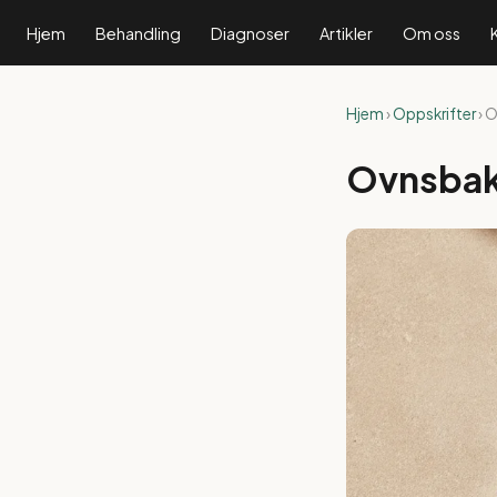
Hjem
Behandling
Diagnoser
Artikler
Om oss
Hjem
›
Oppskrifter
› 
Ovnsbak